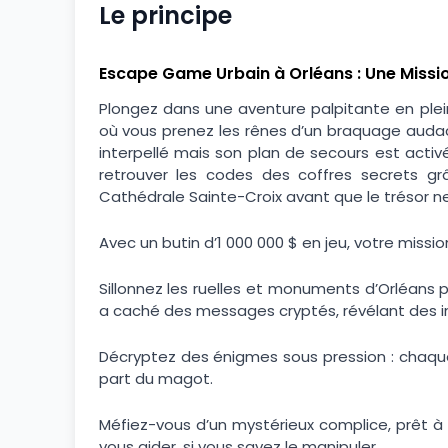
Le principe
Escape Game Urbain à Orléans : Une Missio
Plongez dans une aventure palpitante en pl
où vous prenez les rênes d’un braquage audaci
interpellé mais son plan de secours est activé
retrouver les codes des coffres secrets gr
Cathédrale Sainte-Croix avant que le trésor 
Avec un butin d’1 000 000 $ en jeu, votre missi
Sillonnez les ruelles et monuments d’Orléans po
a caché des messages cryptés, révélant des ind
Décryptez des énigmes sous pression : chaqu
part du magot.
Méfiez-vous d’un mystérieux complice, prêt à 
vous aider, si vous savez le manipuler.