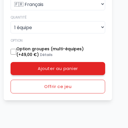
QUANTITÉ
OPTION
Option groupes (multi-équipes)
(+
49,00 €
)
Détails
Ajouter au panier
Offrir ce jeu