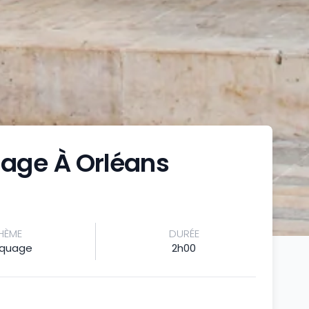
age À Orléans
HÈME
DURÉE
aquage
2h00