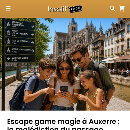
Escape game magie à Auxerre :
la malédiction du passage