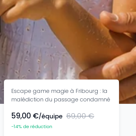
Escape game magie à Fribourg : la
malédiction du passage condamné
59,00 €
69,00 €
/équipe
-14
% de réduction