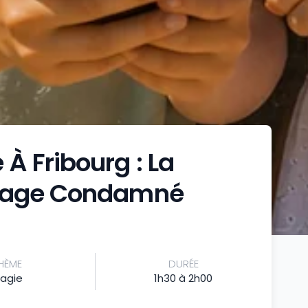
 Fribourg : La
ssage Condamné
HÈME
DURÉE
agie
1h30 à 2h00