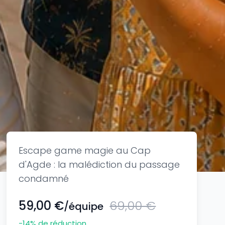
Escape game magie au Cap
d'Agde : la malédiction du passage
condamné
59,00 €
69,00 €
/équipe
-14
% de réduction