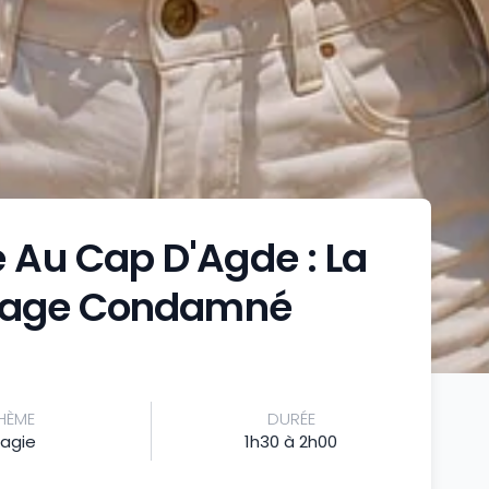
Au Cap D'Agde : La
ssage Condamné
HÈME
DURÉE
agie
1h30 à 2h00