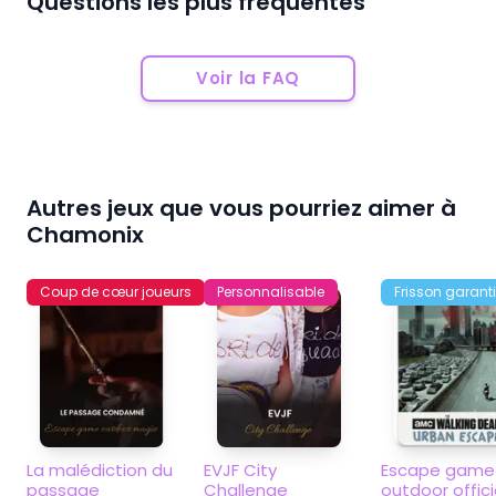
Questions les plus fréquentes
Voir la FAQ
Autres jeux que vous pourriez aimer à
Chamonix
Coup de cœur joueurs
Personnalisable
Frisson garanti
La malédiction du 
EVJF City 
Escape game 
passage 
Challenge
outdoor officie