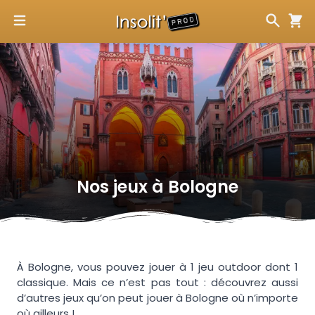
Nos jeux à
Bologne
À Bologne, vous pouvez jouer à 1 jeu outdoor dont 1
classique. Mais ce n’est pas tout : découvrez aussi
d’autres jeux qu’on peut jouer à Bologne où n’importe
où ailleurs !