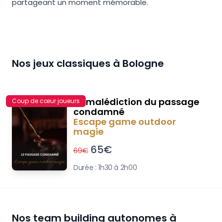
partageant un moment mémorable.
Nos jeux classiques à
Bologne
La malédiction du passage
Coup de cœur joueurs
condamné
Escape game outdoor
magie
65
€
69
€
Durée :
1h30 à 2h00
Nos team building autonomes à