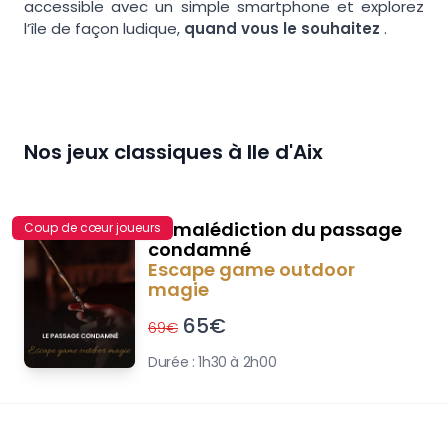
accessible avec un simple smartphone et explorez
l’île de façon ludique,
quand vous le souhaitez
.
Nos jeux classiques à
Ile d'Aix
La malédiction du passage
Coup de cœur joueurs
condamné
Escape game outdoor
magie
65
€
69
€
Durée :
1h30 à 2h00