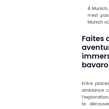
À Munich,
n’est pas
Munich où 
Faites 
aventur
immersi
bavaroi
Entre place
ambiance co
l’exploration
la découve