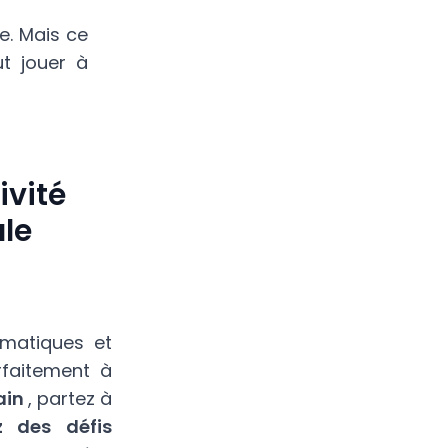
e. Mais ce
ut jouer à
ivité
ale
ématiques et
rfaitement à
ain
, partez à
z des défis