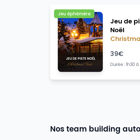
Jeu éphémère
Jeu de p
Noël
Christma
39
€
Durée :
1h30 à
Nos team building au