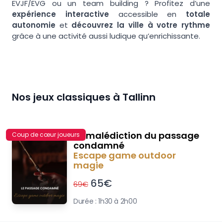
EVJF/EVG ou un team building ? Profitez d’une
expérience interactive
accessible en
totale
autonomie
et
découvrez la ville à votre rythme
grâce à une activité aussi ludique qu’enrichissante.
Nos jeux classiques à
Tallinn
La malédiction du passage
Coup de cœur joueurs
condamné
Escape game outdoor
magie
65
€
69
€
Durée :
1h30 à 2h00