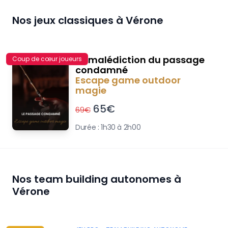
Nos jeux classiques à
Vérone
La malédiction du passage
Coup de cœur joueurs
condamné
Escape game outdoor
magie
65
€
69
€
Durée :
1h30 à 2h00
Nos team building autonomes à
Vérone