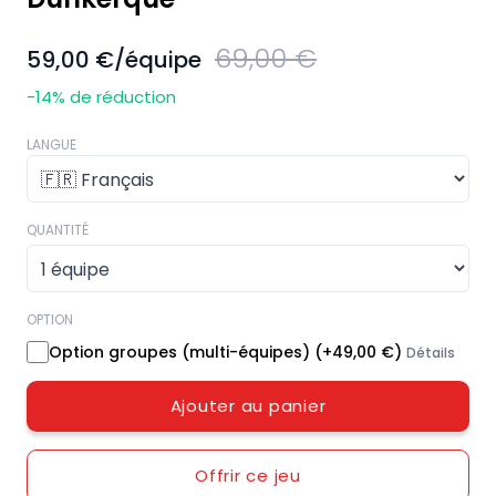
69,00 €
59,00 €
/équipe
-14
% de réduction
LANGUE
QUANTITÉ
OPTION
Option groupes (multi-équipes)
(+
49,00 €
)
Détails
Ajouter au panier
Offrir ce jeu