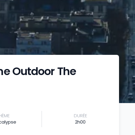
me Outdoor The
HÈME
DURÉE
calypse
2h00