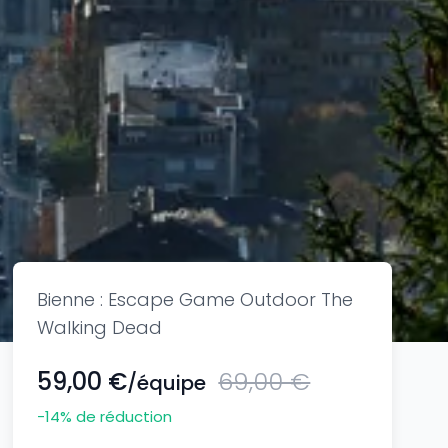
Bienne : Escape Game Outdoor The
Walking Dead
59,00 €
69,00 €
/équipe
-14
% de réduction