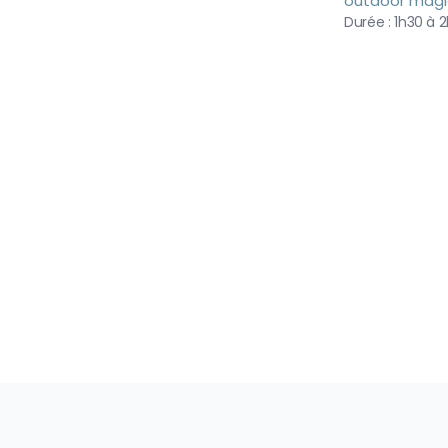
outdoor mag
Durée :
1h30 à 