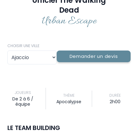
officiel The Walking
Dead
Urban Escape
CHOISIR UNE VILLE
Demander un devis
JOUEURS
THÈME
DURÉE
De 2 à 6 /
Apocalypse
2h00
équipe
LE TEAM BUILDING