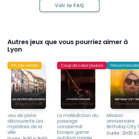
Voir la FAQ
Autres jeux que vous pourriez aimer à
Lyon
N°1 des ventes
Coup de cœur joueurs
Personnalisabl
Jeu de piste 
La malédiction du 
Mission 
découverte Les 
passage 
anniversaire 
mystères de la 
condamné 
Birthday City 
ville
Escape game 
Durée :
2h00 à 
outdoor magie
Durée :
1h30 à 2h00