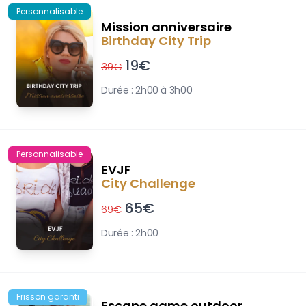
Personnalisable
Mission anniversaire
Birthday City Trip
19
€
39
€
Durée :
2h00 à 3h00
Personnalisable
EVJF
City Challenge
65
€
69
€
Durée :
2h00
Frisson garanti
Escape game outdoor