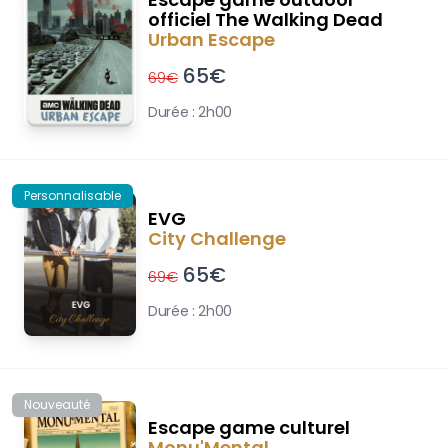
officiel The Walking Dead
Urban Escape
65
€
69
€
Durée :
2h00
Personnalisable
EVG
City Challenge
65
€
69
€
Durée :
2h00
Nouveauté
Escape game culturel
Monu'Mental