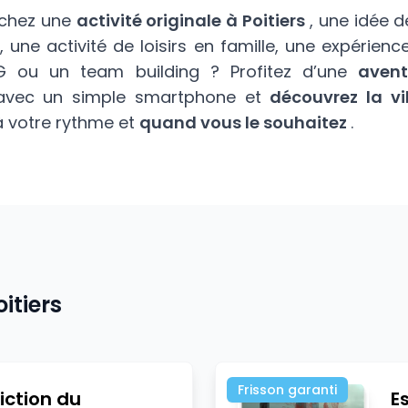
rchez une
activité originale à Poitiers
, une idée d
 une activité de loisirs en famille, une expérienc
G ou un team building ? Profitez d’une
avent
 avec un simple smartphone et
découvrez la vil
 à votre rythme et
quand vous le souhaitez
.
oitiers
Frisson garanti
iction du
E