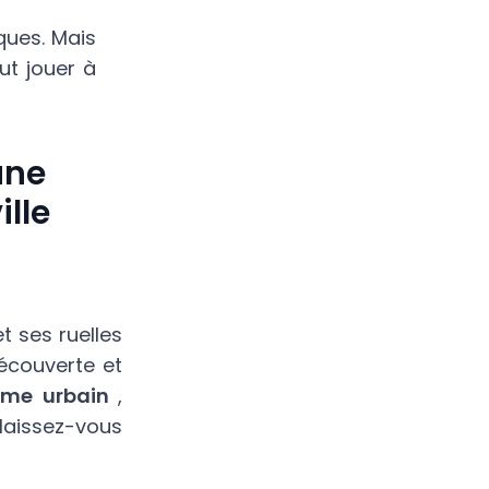
ques. Mais
ut jouer à
une
lle
 ses ruelles
découverte et
me urbain
,
 laissez-vous