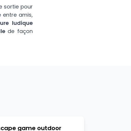
e sortie pour
e entre amis,
ure ludique
le
de façon
scape game outdoor