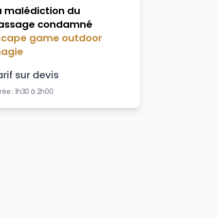
a malédiction du
assage condamné
scape game outdoor
agie
rif sur devis
rée :
1h30 à 2h00