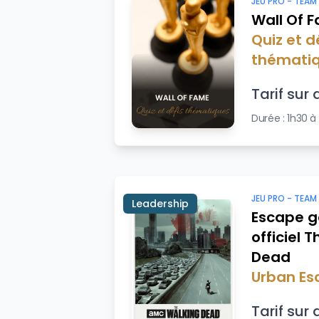
JEU PRO -
TEAM
Wall Of 
Quiz et d
thémati
Tarif sur 
Durée :
1h30 à
JEU PRO -
TEAM
Leadership
Escape 
officiel 
Dead
Urban Es
Tarif sur 