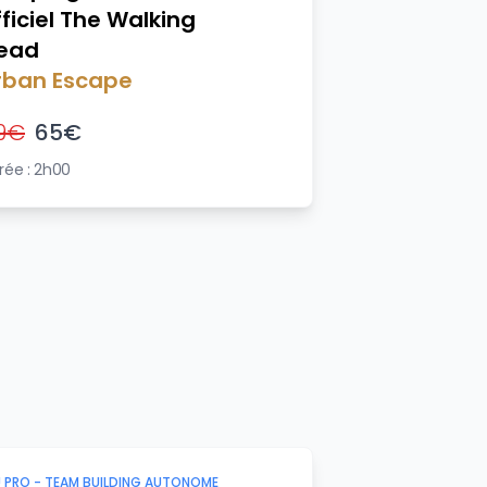
fficiel The Walking
ead
rban Escape
9
€
65
€
rée :
2h00
U PRO -
TEAM BUILDING AUTONOME