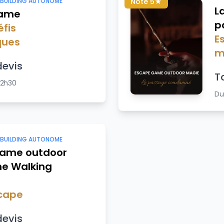
 BUILDING AUTONOME
Noté 5★
L
Fame
p
éfis
E
ques
m
devis
Ta
 2h30
Du
 BUILDING AUTONOME
game outdoor
The Walking
cape
devis