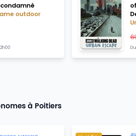
 condamné
o
game outdoor
D
U
6
 2h00
Du
tonomes à
Poitiers
JE