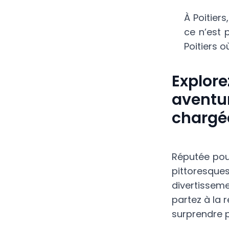
À Poitier
ce n’est 
Poitiers o
Explore
aventur
chargée
Réputée pour
pittoresques
divertissem
partez à la 
surprendre p