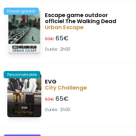
Frisson garanti
Escape game outdoor
officiel The Walking Dead
Urban Escape
65
€
69
€
Durée :
2h00
Personnalisable
EVG
City Challenge
65
€
69
€
Durée :
2h00