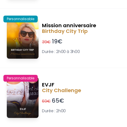
Personnalisable
Mission anniversaire
Birthday City Trip
19
€
39
€
Durée :
2h00 à 3h00
Personnalisable
EVJF
City Challenge
65
€
69
€
Durée :
2h00