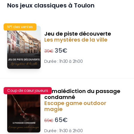
Nos jeux classiques à
Toulon
N°1 des ventes
Jeu de piste découverte
Les mystères de la ville
35
€
39
€
Durée :
1h30 à 2h00
La malédiction du passage
Coup de cœur joueurs
condamné
Escape game outdoor
magie
65
€
69
€
Durée :
1h30 à 2h00