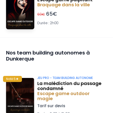
Braquage dans la ville
65
€
69
€
Durée :
2h00
Nos team building autonomes à
Dunkerque
JEU PRO -
TEAM BUILDING AUTONOME
Noté 5★
La malédiction du passage
condamné
Escape game outdoor
magie
Tarif sur devis