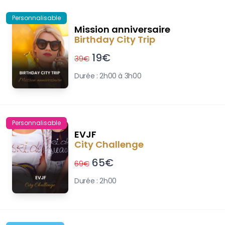
Personnalisable
Mission anniversaire
Birthday City Trip
19
€
39
€
Durée :
2h00 à 3h00
Personnalisable
EVJF
City Challenge
65
€
69
€
Durée :
2h00