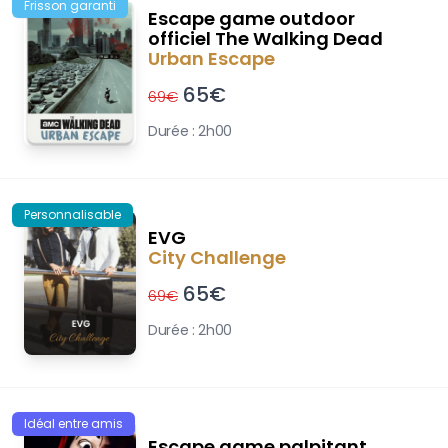
Frisson garanti
Escape game outdoor
officiel The Walking Dead
Urban Escape
65
€
69
€
Durée :
2h00
Personnalisable
EVG
City Challenge
65
€
69
€
Durée :
2h00
Idéal entre amis
Escape game palpitant